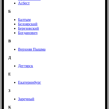
Асбест
Б
Балтым
Белоярский
Березовский
Богданович
В
Верхняя Пышма
Д
Дегтярск
Е
Екатеринбург
З
Заречный
К