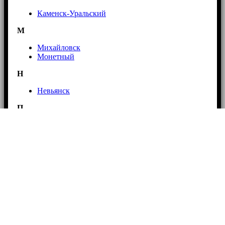
Каменск-Уральский
М
Михайловск
Монетный
Н
Невьянск
П
Первоуральск
Полевской
Р
Ревда
Реж
С
Сухой лог
Сысерть